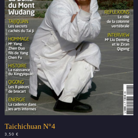
Taichichuan N°4
3,50
€