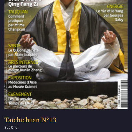
Taichichuan N°13
3,50
€