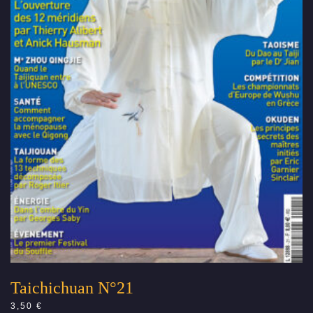
Taichichuan N°21
3,50
€